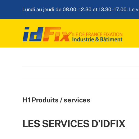
Passer
L
undi au jeudi de 08:00–12:30 et 13:30–17:00. Le 
au
contenu
H1 Produits / services
LES SERVICES D’IDFIX