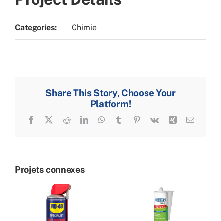
Categories:
Chimie
Share This Story, Choose Your
Platform!
Facebook
X
Reddit
LinkedIn
WhatsApp
Tumblr
Pinterest
Vk
Xing
Email
Projets connexes