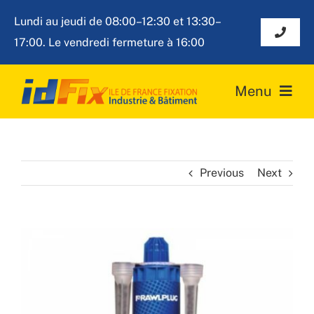
Passer
L
undi au jeudi de 08:00–12:30 et 13:30–
au
Toggle
17:00. Le vendredi fermeture à 16:00
contenu
Navigat
Contact
Menu
contact@idfixpro.fr
Accueil
01 48 09 91 67
Previous
Next
A propos d’IDFIX
Nos produits
View
Nos services
Larger
Image
Contact